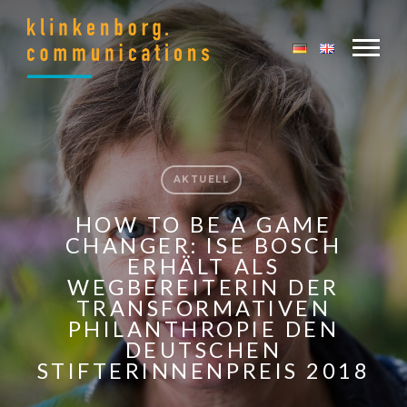
AKTUELL
HOW TO BE A GAME
CHANGER: ISE BOSCH
ERHÄLT ALS
WEGBEREITERIN DER
TRANSFORMATIVEN
PHILANTHROPIE DEN
DEUTSCHEN
STIFTERINNENPREIS 2018