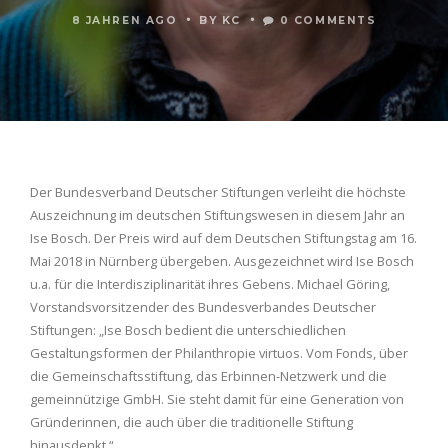
•
•
8 JAHREN AGO
BY
KC
0 COMMENTS
Der Bundesverband Deutscher Stiftungen verleiht die höchste
Auszeichnung im deutschen Stiftungswesen in diesem Jahr an
Ise Bosch. Der Preis wird auf dem Deutschen Stiftungstag am 16.
Mai 2018 in Nürnberg übergeben. Ausgezeichnet wird Ise Bosch
u.a. für die Interdisziplinarität ihres Gebens. Michael Göring,
Vorstandsvorsitzender des Bundesverbandes Deutscher
Stiftungen: „Ise Bosch bedient die unterschiedlichen
Gestaltungsformen der Philanthropie virtuos. Vom Fonds, über
die Gemeinschaftsstiftung, das Erbinnen-Netzwerk und die
gemeinnützige GmbH. Sie steht damit für eine Generation von
Gründerinnen, die auch über die traditionelle Stiftung
hinausdenkt.“