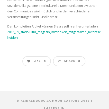
öffnen sich die einzelnen, geschlossenen Kontexte des
sozialen Alltags, eine interkulturelle Kommunikation zwischen
den Communities wird möglich und in den verschiedenen
Veranstaltungen sicht- und hörbar.
Den kompletten Artikel können Sie als pdf hier herunterladen:
2012_09_stadtkultur_magazin_mitdenken_mitgestalten_mitentsc
heiden
LIKE
SHARE
0
0
© KLINKENBORG.COMMUNICATIONS 2026 |
IMPRESSUM