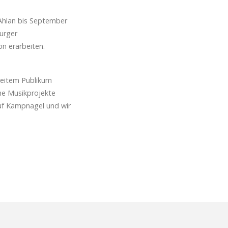
Ahlan bis September
urger
n erarbeiten.
reitem Publikum
he Musikprojekte
auf Kampnagel und wir