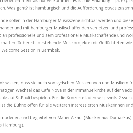
d bedeutet mehr als nur Willkommen. Es ist die Einladung – ja, expli
hlen. Was geht? Ist hamburgisch und die Aufforderung etwas zusa
ende sollen in der Hamburger Musikszene sichtbar werden und diese 
reinander und mit hamburger Musikschaffenden vernetzen und profess
lt an professionelle und semiprofessionelle Musikschaffende und woll
haffen für bereits bestehende Musikprojekte mit Geflüchteten wie d
e Welcome Session in Barmbek.
ir wissen, dass sie auch von syrischen Musikerinnen und Musikern f
onatigen Wechsel das Cafe Nova in der Immanuelkirche auf der Ved
ale auf St.Pauli bespielen. Für die Konzerte laden wir jeweils 2 syri
 ist die Bühne offen für alle weiteren interessierten Musikerinnen un
moderiert und begleitet von Maher Alkadi (Musiker aus Damaskus) 
us Hamburg).