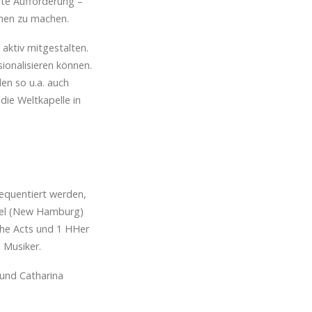
zite Aufforderung –
mmen zu machen.
aktiv mitgestalten.
ionalisieren können.
en so u.a. auch
ie Weltkapelle in
requentiert werden,
del (New Hamburg)
sche Acts und 1 HHer
d Musiker.
und Catharina