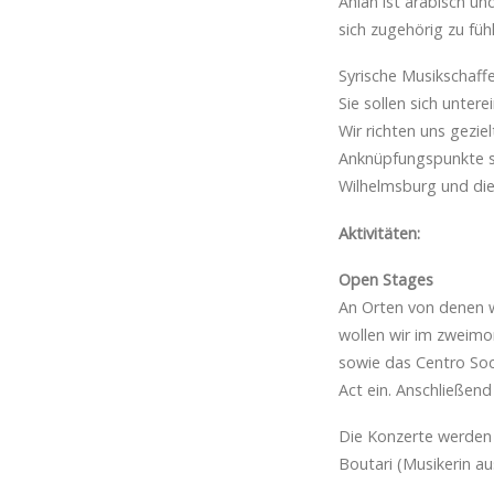
Ahlan ist arabisch un
sich zugehörig zu fü
Syrische Musikschaff
Sie sollen sich unte
Wir richten uns gezie
Anknüpfungspunkte sc
Wilhelmsburg und di
Aktivitäten:
Open Stages
An Orten von denen w
wollen wir im zweim
sowie das Centro Soci
Act ein. Anschließend
Die Konzerte werden 
Boutari (Musikerin a