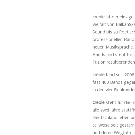
creole
ist der einzig
Vielfalt von BalkanS
Sound bis zu Poetisc
professionellen Bands
neuen Musiksprache. W
Bands und steht für 
Fusion resultierende
creole
fand seit 2006 
fast 400 Bands gegen
in den vier Finalrun
creole
steht für die u
alle zwei Jahre statt
Deutschland leben un
teilweise seit gester
und deren Wegfall di