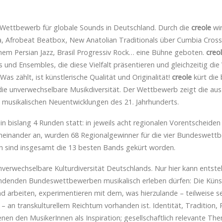
e Wettbewerb für globale Sounds in Deutschland. Durch die
creole
wir
ka, Afrobeat Beatbox, New Anatolian Traditionals über Cumbia Cros
hem Persian Jazz, Brasil Progressiv Rock… eine Bühne geboten.
creo
 und Ensembles, die diese Vielfalt präsentieren und gleichzeitig die
as zählt, ist künstlerische Qualität und Originalität!
creole
kürt die 
die unverwechselbare Musikdiversität. Der Wettbewerb zeigt die au
n musikalischen Neuentwicklungen des 21. Jahrhunderts.
in bislang 4 Runden statt: in jeweils acht regionalen Vorentscheide
einander an, wurden 68 Regionalgewinner für die vier Bundeswettb
den sind insgesamt die 13 besten Bands gekürt worden.
nverwechselbare Kulturdiversität Deutschlands. Nur hier kann entste
findenden Bundeswettbewerben musikalisch erleben dürfen: Die Künstl
d arbeiten, experimentieren mit dem, was hierzulande – teilweise se
n – an transkulturellem Reichtum vorhanden ist. Identität, Tradition,
enen den MusikerInnen als Inspiration; gesellschaftlich relevante T