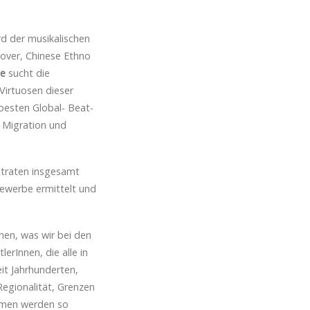
d der musikalischen
sover, Chinese Ethno
le
sucht die
 Virtuosen dieser
besten Global- Beat-
s Migration und
n traten insgesamt
ewerbe ermittelt und
hen, was wir bei den
erInnen, die alle in
it Jahrhunderten,
 Regionalität, Grenzen
hemen werden so